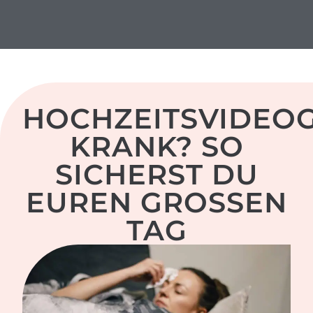
herzschlag-video.de
HOCHZEITSVIDEO
KRANK? SO
SICHERST DU
EUREN GROSSEN T
AG